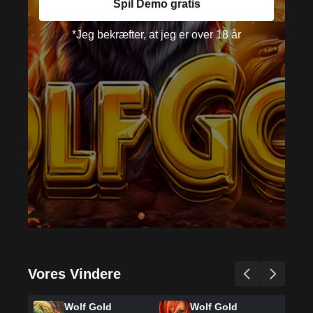
Spil Demo gratis
*Jeg bekræfter, at jeg er over 18 år
Vores Vindere
Wolf Gold
Wolf Gold