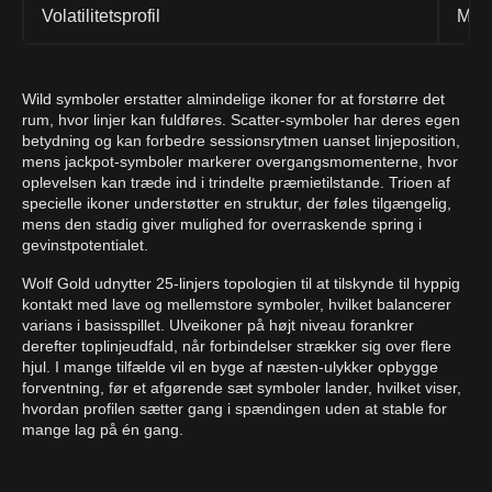
Volatilitetsprofil
Mell
Wild symboler erstatter almindelige ikoner for at forstørre det
rum, hvor linjer kan fuldføres. Scatter-symboler har deres egen
betydning og kan forbedre sessionsrytmen uanset linjeposition,
mens jackpot-symboler markerer overgangsmomenterne, hvor
oplevelsen kan træde ind i trindelte præmietilstande. Trioen af
specielle ikoner understøtter en struktur, der føles tilgængelig,
mens den stadig giver mulighed for overraskende spring i
gevinstpotentialet.
Wolf Gold udnytter 25-linjers topologien til at tilskynde til hyppig
kontakt med lave og mellemstore symboler, hvilket balancerer
varians i basisspillet. Ulveikoner på højt niveau forankrer
derefter toplinjeudfald, når forbindelser strækker sig over flere
hjul. I mange tilfælde vil en byge af næsten-ulykker opbygge
forventning, før et afgørende sæt symboler lander, hvilket viser,
hvordan profilen sætter gang i spændingen uden at stable for
mange lag på én gang.