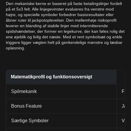
Den mekaniske kerne er baseret på faste betalingslinjer fordelt
på et 5x3 felt. Alle linjegevinster evalueres fra venstre mod
højre, og specielle symboler forbedrer basisresultater eller
åbner ruter til jackpotoplevelser. Den mellemhøje risikoprofil
leverer en blanding af stabile linjer med intermitterende
spidshændelser, der former en legekurve, der kan føles rolig det
ene øjeblik og livlig det næste. Med et rent symbolsæt og enkle
triggere ligger vægten helt på genkendelige mønstre og læsbar
opløsning.
Matematikprofil og funktionsoversigt
Spilmekanik
Fast
Bonus Feature
Jack
Særlige Symboler
Vild