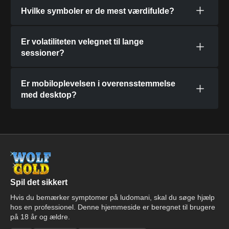
Hvilke symboler er de mest værdifulde?
Er volatiliteten velegnet til lange
sessioner?
Er mobiloplevelsen i overensstemmelse
med desktop?
Spil det sikkert
Hvis du bemærker symptomer på ludomani, skal du søge hjælp
hos en professionel. Denne hjemmeside er beregnet til brugere
på 18 år og ældre.