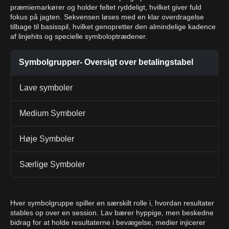
præmiemarkører og holder feltet ryddeligt, hvilket giver fuld
fokus på jagten. Sekvensen løses med en klar overdragelse
tilbage til basisspil, hvilket genopretter den almindelige kadence
af linjehits og specielle symboloptrædener.
Symbolgrupper- Oversigt over betalingstabel
Lave symboler
Medium Symboler
Høje Symboler
Særlige Symboler
Hver symbolgruppe spiller en særskilt rolle i, hvordan resultater
stables op over en session. Lav bærer hyppige, men beskedne
bidrag for at holde resultaterne i bevægelse, medier injicerer