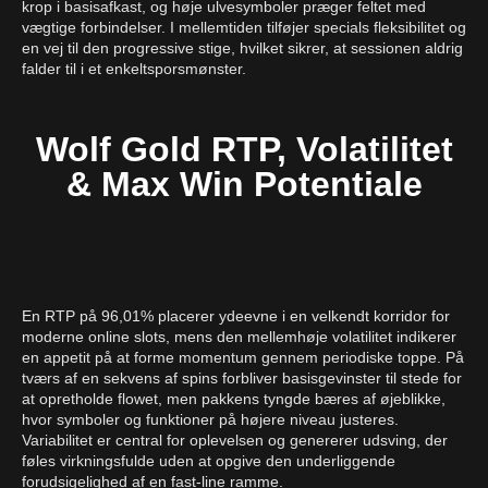
krop i basisafkast, og høje ulvesymboler præger feltet med
vægtige forbindelser. I mellemtiden tilføjer specials fleksibilitet og
en vej til den progressive stige, hvilket sikrer, at sessionen aldrig
falder til i et enkeltsporsmønster.
Wolf Gold RTP, Volatilitet
& Max Win Potentiale
En RTP på 96,01% placerer ydeevne i en velkendt korridor for
moderne online slots, mens den mellemhøje volatilitet indikerer
en appetit på at forme momentum gennem periodiske toppe. På
tværs af en sekvens af spins forbliver basisgevinster til stede for
at opretholde flowet, men pakkens tyngde bæres af øjeblikke,
hvor symboler og funktioner på højere niveau justeres.
Variabilitet er central for oplevelsen og genererer udsving, der
føles virkningsfulde uden at opgive den underliggende
forudsigelighed af en fast-line ramme.