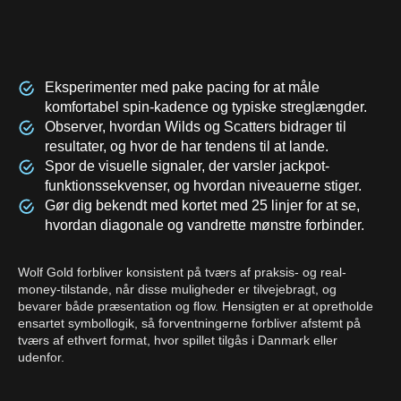
Eksperimenter med pake pacing for at måle
komfortabel spin-kadence og typiske streglængder.
Observer, hvordan Wilds og Scatters bidrager til
resultater, og hvor de har tendens til at lande.
Spor de visuelle signaler, der varsler jackpot-
funktionssekvenser, og hvordan niveauerne stiger.
Gør dig bekendt med kortet med 25 linjer for at se,
hvordan diagonale og vandrette mønstre forbinder.
Wolf Gold forbliver konsistent på tværs af praksis- og real-
money-tilstande, når disse muligheder er tilvejebragt, og
bevarer både præsentation og flow. Hensigten er at opretholde
ensartet symbollogik, så forventningerne forbliver afstemt på
tværs af ethvert format, hvor spillet tilgås i Danmark eller
udenfor.