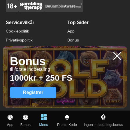
Servicevilkår
Top Sider
Cookiepolitik
App
Privatlivspolitik
Bonus
Vilkår Og Betingelser
Promo Kode
Bonus
Ansvarligt spil
Ingen indbetalingsbonus
til første indbetaling
Kontakter
1000kr + 250 FS
+4583614729
info@wolfgold-slot.dk
Registrer
© 2026 All Rights
Reserved.
App
Bonus
Menu
Promo Kode
Ingen indbetalingsbonus