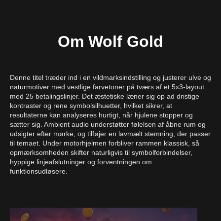
Sådan nærmer du dig Wolf Gold ansvarligt
Spiller Wolf Gold Online For Rigtige Penge i Danmark
Indskud, Betalinger & Ansvarligt Spil i Danmark
Om Wolf Gold
Mobilversion af Wolf Gold
Wolf Gold FAQs
Denne titel træder ind i en vildmarksindstilling og justerer ulve og
naturmotiver med vestlige farvetoner på tværs af et 5x3-layout
med 25 betalingslinjer. Det æstetiske læner sig op ad dristige
kontraster og rene symbolsilhuetter, hvilket sikrer, at
resultaterne kan analyseres hurtigt, når hjulene stopper og
sætter sig. Ambient audio understøtter følelsen af åbne rum og
udsigter efter mørke, og tilføjer en lavmælt stemning, der passer
til temaet. Under motorhjelmen forbliver rammen klassisk, så
opmærksomheden skifter naturligvis til symbolforbindelser,
hyppige linjeafslutninger og forventningen om
funktionsudløsere.