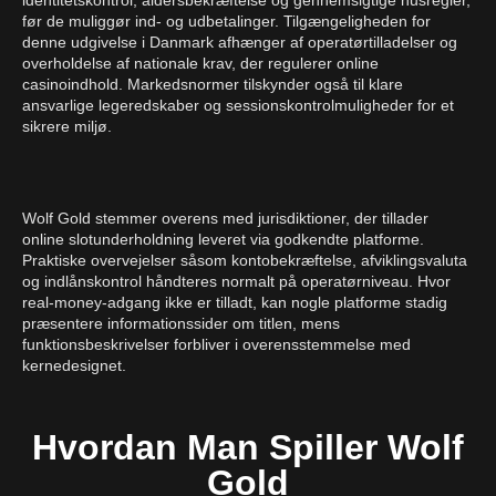
før de muliggør ind- og udbetalinger. Tilgængeligheden for
denne udgivelse i Danmark afhænger af operatørtilladelser og
overholdelse af nationale krav, der regulerer online
casinoindhold. Markedsnormer tilskynder også til klare
ansvarlige legeredskaber og sessionskontrolmuligheder for et
sikrere miljø.
Wolf Gold stemmer overens med jurisdiktioner, der tillader
online slotunderholdning leveret via godkendte platforme.
Praktiske overvejelser såsom kontobekræftelse, afviklingsvaluta
og indlånskontrol håndteres normalt på operatørniveau. Hvor
real-money-adgang ikke er tilladt, kan nogle platforme stadig
præsentere informationssider om titlen, mens
funktionsbeskrivelser forbliver i overensstemmelse med
kernedesignet.
Hvordan Man Spiller Wolf
Gold