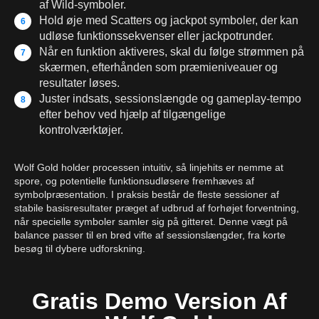
af Wild-symboler.
Hold øje med Scatters og jackpot symboler, der kan
udløse funktionssekvenser eller jackpotrunder.
Når en funktion aktiveres, skal du følge strømmen på
skærmen, efterhånden som præmieniveauer og
resultater løses.
Juster indsats, sessionslængde og gameplay-tempo
efter behov ved hjælp af tilgængelige
kontrolværktøjer.
Wolf Gold holder processen intuitiv, så linjehits er nemme at
spore, og potentielle funktionsudløsere fremhæves af
symbolpræsentation. I praksis består de fleste sessioner af
stabile basisresultater præget af udbrud af forhøjet forventning,
når specielle symboler samler sig på gitteret. Denne vægt på
balance passer til en bred vifte af sessionslængder, fra korte
besøg til dybere udforskning.
Gratis Demo Version Af