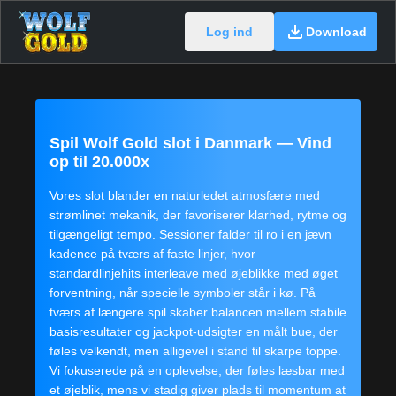
Log ind
Download
Spil Wolf Gold slot i Danmark — Vind
op til 20.000x
Vores slot blander en naturledet atmosfære med
strømlinet mekanik, der favoriserer klarhed, rytme og
tilgængeligt tempo. Sessioner falder til ro i en jævn
kadence på tværs af faste linjer, hvor
standardlinjehits interleave med øjeblikke med øget
forventning, når specielle symboler står i kø. På
tværs af længere spil skaber balancen mellem stabile
basisresultater og jackpot-udsigter en målt bue, der
føles velkendt, men alligevel i stand til skarpe toppe.
Vi fokuserede på en oplevelse, der føles læsbar med
et øjeblik, mens vi stadig giver plads til momentum at