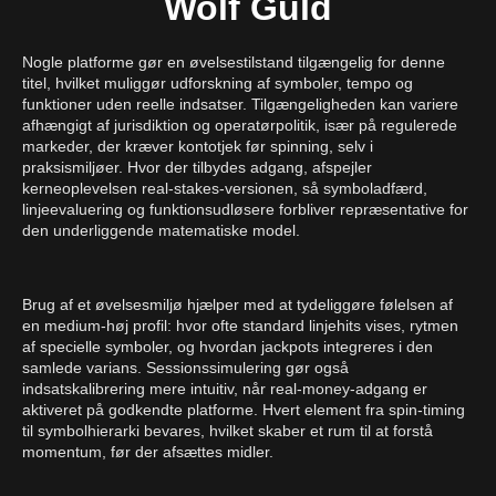
Wolf Guld
Nogle platforme gør en øvelsestilstand tilgængelig for denne
titel, hvilket muliggør udforskning af symboler, tempo og
funktioner uden reelle indsatser. Tilgængeligheden kan variere
afhængigt af jurisdiktion og operatørpolitik, især på regulerede
markeder, der kræver kontotjek før spinning, selv i
praksismiljøer. Hvor der tilbydes adgang, afspejler
kerneoplevelsen real-stakes-versionen, så symboladfærd,
linjeevaluering og funktionsudløsere forbliver repræsentative for
den underliggende matematiske model.
Brug af et øvelsesmiljø hjælper med at tydeliggøre følelsen af
en medium-høj profil: hvor ofte standard linjehits vises, rytmen
af specielle symboler, og hvordan jackpots integreres i den
samlede varians. Sessionssimulering gør også
indsatskalibrering mere intuitiv, når real-money-adgang er
aktiveret på godkendte platforme. Hvert element fra spin-timing
til symbolhierarki bevares, hvilket skaber et rum til at forstå
momentum, før der afsættes midler.