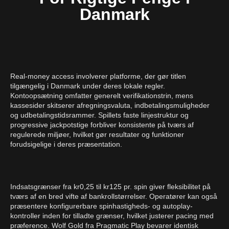
Danmark
Real-money access involverer platforme, der gør titlen
tilgængelig i Danmark under deres lokale regler.
Kontoopsætning omfatter generelt verifikationstrin, mens
kassesider skitserer afregningsvaluta, indbetalingsmuligheder
og udbetalingstidsrammer. Spillets faste linjestruktur og
progressive jackpotstige forbliver konsistente på tværs af
regulerede miljøer, hvilket gør resultater og funktioner
forudsigelige i deres præsentation.
Indsatsgrænser fra kr0,25 til kr125 pr. spin giver fleksibilitet på
tværs af en bred vifte af bankrollstørrelser. Operatører kan også
præsentere konfigurerbare spinhastigheds- og autoplay-
kontroller inden for tilladte grænser, hvilket justerer pacing med
præference. Wolf Gold fra Pragmatic Play bevarer identisk