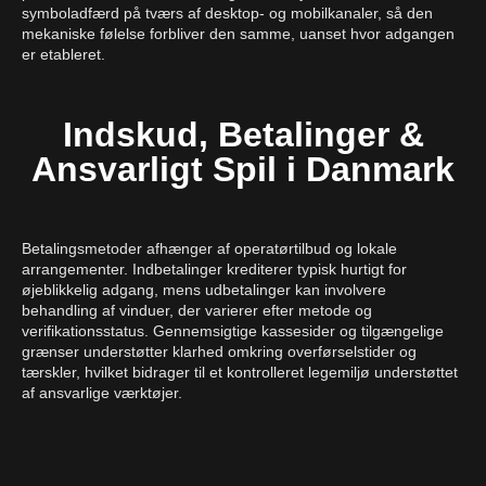
symboladfærd på tværs af desktop- og mobilkanaler, så den
mekaniske følelse forbliver den samme, uanset hvor adgangen
er etableret.
Indskud, Betalinger &
Ansvarligt Spil i Danmark
Betalingsmetoder afhænger af operatørtilbud og lokale
arrangementer. Indbetalinger krediterer typisk hurtigt for
øjeblikkelig adgang, mens udbetalinger kan involvere
behandling af vinduer, der varierer efter metode og
verifikationsstatus. Gennemsigtige kassesider og tilgængelige
grænser understøtter klarhed omkring overførselstider og
tærskler, hvilket bidrager til et kontrolleret legemiljø understøttet
af ansvarlige værktøjer.