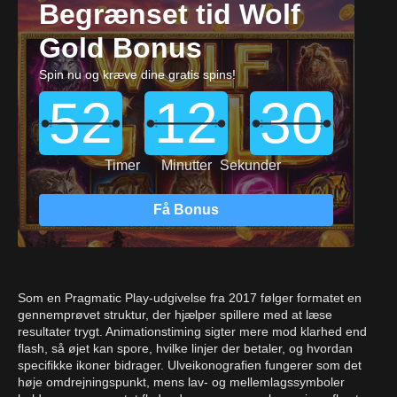
Begrænset tid Wolf
Gold Bonus
Spin nu og kræve dine gratis spins!
52
12
29
Timer
Minutter
Sekunder
Få Bonus
Som en Pragmatic Play-udgivelse fra 2017 følger formatet en
gennemprøvet struktur, der hjælper spillere med at læse
resultater trygt. Animationstiming sigter mere mod klarhed end
flash, så øjet kan spore, hvilke linjer der betaler, og hvordan
specifikke ikoner bidrager. Ulveikonografien fungerer som det
høje omdrejningspunkt, mens lav- og mellemlagssymboler