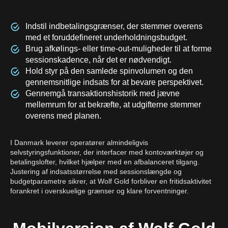
Indstil indbetalingsgrænser, der stemmer overens
med et foruddefineret underholdningsbudget.
Brug afkølings- eller time-out-muligheder til at forme
sessionskadence, når det er nødvendigt.
Hold styr på den samlede spinvolumen og den
gennemsnitlige indsats for at bevare perspektivet.
Gennemgå transaktionshistorik med jævne
mellemrum for at bekræfte, at udgifterne stemmer
overens med planen.
I Danmark leverer operatører almindeligvis
selvstyringsfunktioner, der interfacer med kontoværktøjer og
betalingslofter, hvilket hjælper med en afbalanceret tilgang.
Justering af indsatsstørrelse med sessionslængde og
budgetparametre sikrer, at Wolf Gold forbliver en fritidsaktivitet
forankret i overskuelige grænser og klare forventninger.