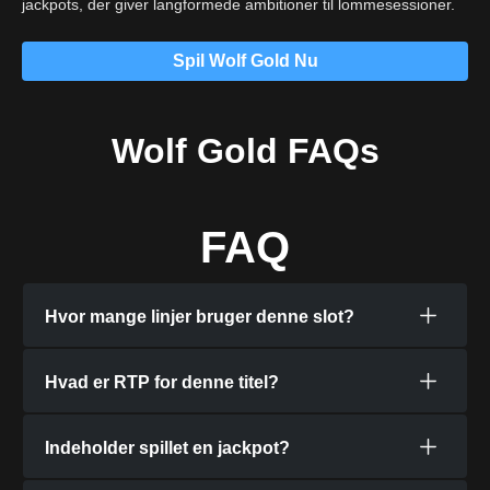
jackpots, der giver langformede ambitioner til lommesessioner.
Spil Wolf Gold Nu
Wolf Gold FAQs
FAQ
Hvor mange linjer bruger denne slot?
Hvad er RTP for denne titel?
Indeholder spillet en jackpot?